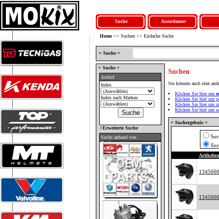
Suche
Assortiment
Home
>> Suchen >> Einfache Suche
= Suche =
= Suche =
Suchen
Artikel
Sie können auch eine an
Index
Klicken Sie hier um
e
Index nach Marken
Klicken Sie hier um p
Klicken Sie hier um 
Klicken Sie hier um 
= Suchergebnis =
>Erweiterte Suche
Sor
Suche anhand von
Zeichnungen
Sor
Artikeln
134500
134500