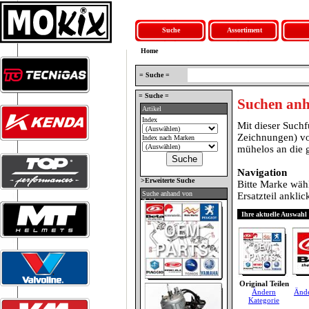
Suche
Assortiment
Home
= Suche =
= Suche =
Suchen anh
Artikel
Index
Mit dieser Such
Zeichnungen) vo
Index nach Marken
mühelos an die 
Navigation
>Erweiterte Suche
Bitte Marke wähl
Suche anhand von
Ersatzteil anklic
Zeichnungen
Ihre aktuelle Auswahl
Original Teilen
Ändern
Änd
Kategorie