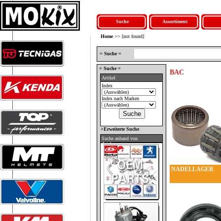
Suche
Assortiment
Home
>> [not found]
= Suche =
= Suche =
BAC
Artikel
Index
Index nach Marken
>Erweiterte Suche
Suche anhand von
Zeichnungen
NADELLAGER