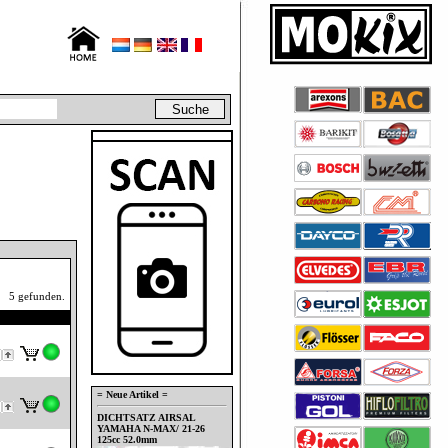
5 gefunden.
= Neue Artikel =
DICHTSATZ AIRSAL
YAMAHA N-MAX/ 21-26
125cc 52.0mm