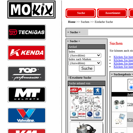
Suche
Assortiment
Home
>> Suchen >> Einfache Suche
= Suche =
= Suche =
Suchen
Artikel
Sie können auch ei
Index
Klicken Sie hi
Index nach Marken
Klicken Sie hie
Klicken Sie hie
Klicken Sie hi
= Suchergebnis 
>Erweiterte Suche
Suche anhand von
Zeichnungen
Art
729
875