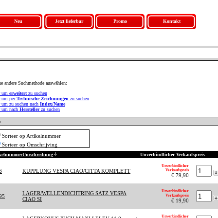
Neu
Jetzt lieferbar
Promo
Kontakt
ne andere Suchmethode auswählen:
er um
erweitert
zu suchen
r um per
Technische Zeichnungen
zu suchen
r um zu suchen nach
Index/Name
er um nach
Hersteller
zu suchen
=
Sorteer op Artikelnummer
Sorteer op Omschrijving
ikelnummer
Umschreibung
Unverbindlicher Verkaufspreis
Unverbindlicher
6
KUPPLUNG VESPA CIAO/CITTA KOMPLETT
Verkaufspreis
€ 79,90
Unverbindlicher
LAGER/WELLENDICHTRING SATZ VESPA
95
Verkaufspreis
CIAO SI
€ 19,90
Unverbindlicher