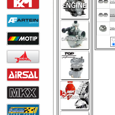
215
215
200