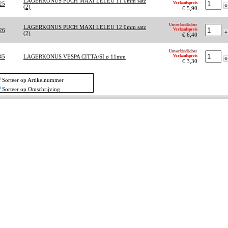
LAGERKONUS PUCH MAXI LELEU 11.0mm satz
25
Verkaufspreis
(2)
€ 5,90
Unverbindlicher
LAGERKONUS PUCH MAXI LELEU 12.0mm satz
26
Verkaufspreis
(2)
€ 6,40
Unverbindlicher
45
LAGERKONUS VESPA CITTA/SI ø 11mm
Verkaufspreis
€ 3,30
Sorteer op Artikelnummer
Sorteer op Omschrijving