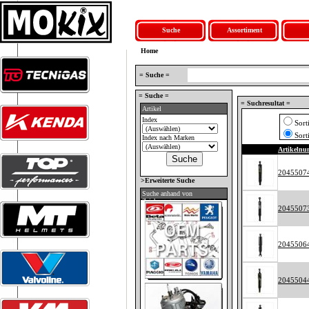
Suche
Assortiment
Home
= Suche =
= Suche =
= Suchresultat =
Artikel
Index
Sort
Sort
Index nach Marken
Artikeln
2045507
>Erweiterte Suche
Suche anhand von
Zeichnungen
2045507
2045506
2045504