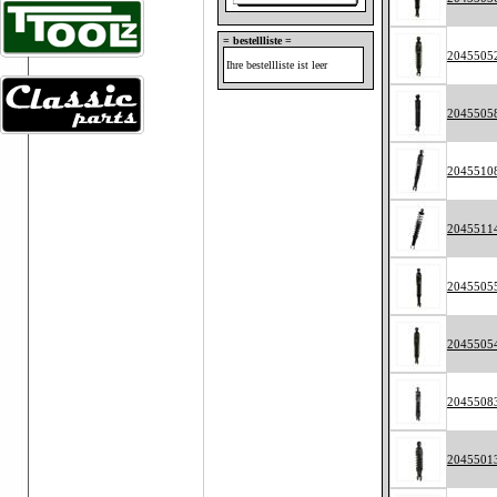
= bestellliste =
2045505
Ihre bestellliste ist leer
2045505
2045510
2045511
2045505
2045505
2045508
2045501