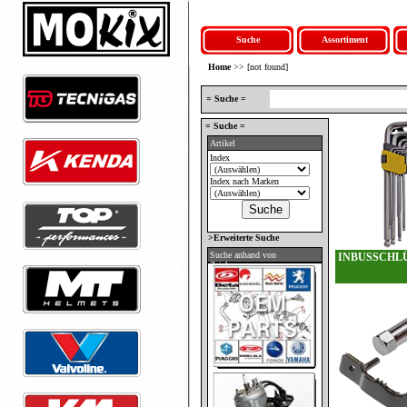
Suche
Assortiment
Home
>> [not found]
= Suche =
= Suche =
Artikel
Index
Index nach Marken
>Erweiterte Suche
Suche anhand von
INBUSSCHL
Zeichnungen