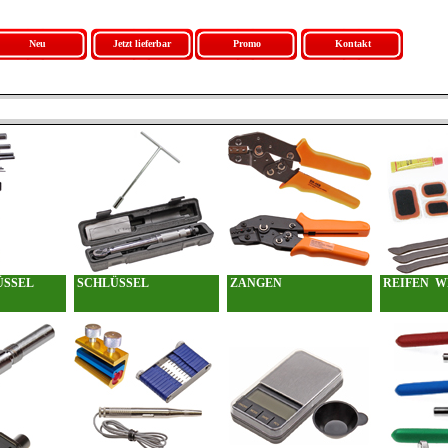
Neu
Jetzt lieferbar
Promo
Kontakt
ÜSSEL
SCHLÜSSEL
ZANGEN
REIFEN W