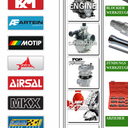
BLOCKIER
WERKZEUG
ZÜNDUNGS
WERKZEUG
ABZIEHER