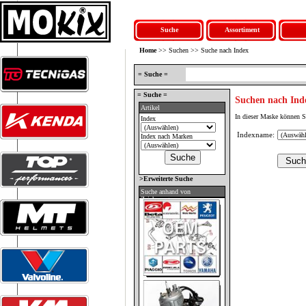
Suche
Assortiment
Home
>> Suchen >> Suche nach Index
= Suche =
= Suche =
Suchen nach Ind
Artikel
In dieser Maske können S
Index
Indexname:
Index nach Marken
>Erweiterte Suche
Suche anhand von
Zeichnungen