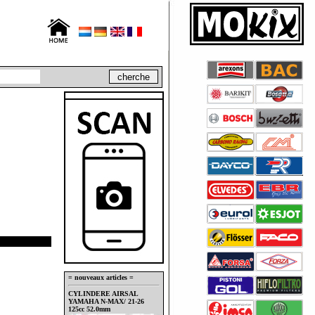
= nouveaux articles =
CYLINDERE AIRSAL
YAMAHA N-MAX/ 21-26
125cc 52.0mm