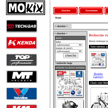
chercher
Assortiment
Home
= chercher =
= chercher =
Recherche vi
article
Dessin technique (
Index
Votre selection ac
marque de piece's
>recherche large
recherche via dessin technique
Modifer
Category
Choix votre Mod