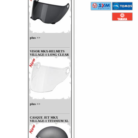
plus >>
VISOR MKX-HELMETS
VILLAGE-1 LONG CLEAR
plus >>
CASQUE JET MKX
VILLAGE-1 TITANIUM XL