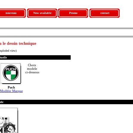
nouveau
Now available
Promo
contact
a le dessin technique
exploded view)
tuelle
Choix
modele
ci-dessous
Puch
Modifer Marque
ele